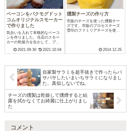
ベーコンをパクモグドット
燻製チーズの作り方
コムオリジナルスモーカー
市販のチーズを使った燻製チー
で作りました
ズです。市販のプロセスチーズ
雪印のファミリアチーズを使用
気合いを入れて本格的なベーコ
しました。（こちらのチーズ
ンを作りました。当店のスモー
は、そのまま食べるのはちょっ
カーの乾燥力を生かして、プロ
と苦手なんです。でも、燻煙す
と同じ手順でのベーコン作りで
るとOKになります(*^_^*)）網に
2021.09.30
2021.10.04
2014.12.25
す。まずは、レシピです。豚バ
並べます。卵とササミも一緒に
ラ肉 1kg塩 20gハム・ベーコ
燻煙しま...
ン用スパイス 10g以上です。あ
とで気づいたのですが、砂糖を
入れる...
自家製サラミを超手抜きで作ったらパ
サパサしたいまいちサラミになりまし
た。真似しないでね。
チーズの燻製は乾燥して燻煙すると結
露を拭かなくてお綺麗に仕上がりまし
た
コメント