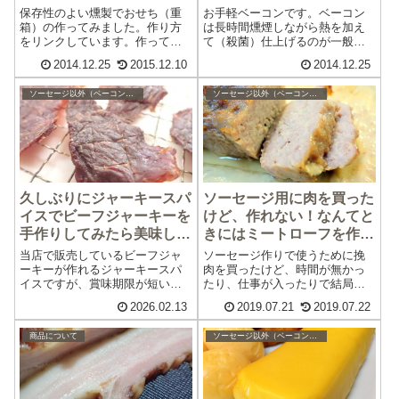
保存性のよい燻製でおせち（重
お手軽ベーコンです。ベーコン
箱）の作ってみました。作り方
は長時間燻煙しながら熱を加え
をリンクしています。作ってみ
て（殺菌）仕上げるのが一般的
たい方は参考にしてください。
なのですが、長時間熱を加える
2014.12.25
2015.12.10
2014.12.25
（少しずつアップしていきま
のは体力的にもコスト（燃料や
す。リンクが無いのはまだ記事
電気代）的にもつらい(>_
ソーセージ以外（ベーコンやハムなど）の作り方やレシピ
ソーセージ以外（ベーコンやハムなど）の作り方やレシピ
ができていいません。）こちら
は一の重 鳥のササミの燻製 燻製
チーズ ベーコ...
久しぶりにジャーキースパ
ソーセージ用に肉を買った
イスでビーフジャーキーを
けど、作れない！なんてと
手作りしてみたら美味しく
きにはミートローフを作ろ
てもっと作ればよかったと
う
当店で販売しているビーフジャ
ソーセージ作りで使うために挽
後悔
ーキーが作れるジャーキースパ
肉を買ったけど、時間が無かっ
イスですが、賞味期限が短いこ
たり、仕事が入ったりで結局作
ともあり、常時販売をおってい
ることができなくたったー！な
2026.02.13
2019.07.21
2019.07.22
ません。久しぶりに入荷したの
んてことはありませんか？私は
で、作ってみることにしまし
結構あるんです。買ってしまっ
商品について
ソーセージ以外（ベーコンやハムなど）の作り方やレシピ
た。作り方は簡単で、ジャーキ
た挽肉をどうしよう？の時にミ
ースパイスに塩と水を加え、薄
ートローフにしたら手軽で美味
切り牛肉に塗り数時...
しかったので紹介...