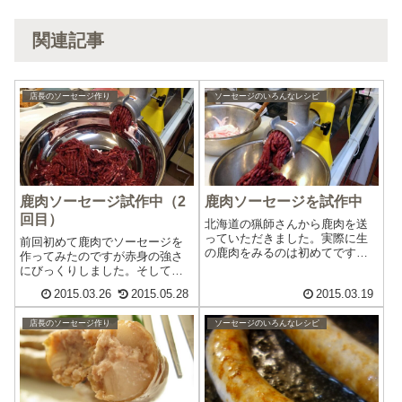
関連記事
店長のソーセージ作り
ソーセージのいろんなレシピ
鹿肉ソーセージ試作中（2
鹿肉ソーセージを試作中
回目）
北海道の猟師さんから鹿肉を送
っていただきました。実際に生
前回初めて鹿肉でソーセージを
の鹿肉をみるのは初めてです。
作ってみたのですが赤身の強さ
ニオイもぜんぜんしないんです
にびっくりしました。そして試
ね。まずは調味料は塩だけでソ
作2回目になります。今回はベー
2015.03.26
2015.05.28
2015.03.19
ーセージを作ってみます。脂が
スの生地に味噌を入れてみまし
少ない赤身なので、脂は豚の背
た。以前、豚肉で作る時に、塩
脂入れます。とりあえず分量は
店長のソーセージ作り
ソーセージのいろんなレシピ
のかわりに味噌を入れたらすご
鹿肉６：豚背脂２...
く美味しいソーセージができま
した。前回の鹿...