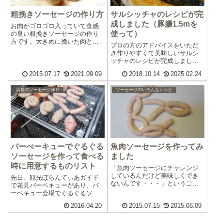
粗挽きソーセージの作り方
サルシッチャのレシピが完
成しました（豚腸1.5mを
お肉がゴロゴロ入っていて食感
使って）
の良い粗挽きソーセージの作り
方です。大きめに挽いた肉と背
プロの方のアドバイスをいただ
脂を使います。（生地１kg）豚
き作りやすくて美味しいサルシ
肉赤身550g（粗挽き）豚背脂
ッチャのレシピが完成しまし
250g（粗挽き）塩 18g砂糖
た。肉を練って腸詰めしたらす
25gスパイス 8g程度氷水 200g
2015.07.17
2021.09.09
2018.10.14
2025.02.24
ぐに焼いて食べられるので、屋
羊腸（19～21mm） ...
外でバーベキューをするときに
店長のソーセージ作り
ソーセージのいろんなレシピ
サルシッチャソーセージをその
場で作って食べるのもおすすめ
です。ウインナーよ...
バーべーキューでぐるぐる
魚肉ソーセージを作ってみ
ソーセージを作って食べる
ました
時に用意するものリスト
「魚肉ソーセージにチャレンジ
しているんだけど美味しくでき
先日、観光ぼらんてぃあガイド
ないんです・・・」というご連
で花見バーベキューがあり、バ
絡をいただきました。そこで、
ーベキュー会場でぐるぐるソー
魚肉ソーセージを作ってみるこ
セージを作って食べました。準
2016.04.20
2015.07.15
2015.08.09
とにしました。いままで魚肉を
備の時間がなくて、バタバタし
使ってソーセージを作ったこと
たのですが、なんとかぐるぐる