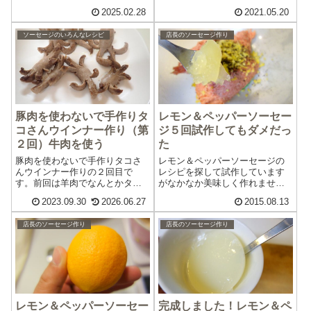
ッチャ。ボイルや燻煙をしない
合わせをいただきました。やっ
2025.02.28
2021.05.20
生ソーセージです。しかし、本
てみたことがない＆気になった
格的に作るとなると、一筋縄で
ので、こんにゃくペーストを使
ソーセージのいろんなレシピ
店長のソーセージ作り
はいきません。前日から肉を塩
ってソーセージを作ってみまし
漬けしたり、腸詰めした後に一
た。結論からいいますと、こん
晩乾燥させたりと...
にゃくペーストを...
豚肉を使わないで手作りタ
レモン＆ペッパーソーセー
コさんウインナー作り（第
ジ５回試作してもダメだっ
２回）牛肉を使う
た
豚肉を使わないで手作りタコさ
レモン＆ペッパーソーセージの
んウインナー作りの２回目で
レシピを探して試作しています
す。前回は羊肉でなんとかタコ
がなかなか美味しく作れませ
さんウインナーを作ることがで
ん。５回試作をしましたがダメ
2023.09.30
2026.06.27
2015.08.13
きました。今回は、牛肉を使っ
でした。とりあえず、５回の失
てウインナーを作り、それをタ
敗の内容をまとめました。ソー
店長のソーセージ作り
店長のソーセージ作り
コさんにしてみようと思いま
セージ作りに興味のある方は、
す。宗教上の理由で豚肉を使わ
オリジナルソーセージ作りの参
ないで作れないという...
考にしてください。...
レモン＆ペッパーソーセー
完成しました！レモン＆ペ