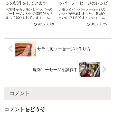
ジの試作をしています
ッパーソーセージのレシピ
お客様からレモン＆ペッパーの
レモン＆ペッパーソーセージの
ソーセージレシピの依頼があり
レシピが完成しました。５回作
まして試作をしています。あと
ったのですがうまくいかず、次
少しで美味しいレモン＆ペッパ
回は寒天を使うことにしまし
2015.08.09
2015.08.25
ーソーセージになるのですが、
た。ただ、試作のソーセージ５
もうひと工夫が必要のようで、
回分が家の冷蔵庫にたくさんあ
いろいろやってみています。
りまして、それを消費してから
「材料」豚ひき肉 400g塩 10g
のチャレンジです。実は６回目
砂糖 16...
も失敗しまして、そ...
サラミ風ソーセージの作り方
鹿肉ソーセージを試作中
コメント
コメントをどうぞ