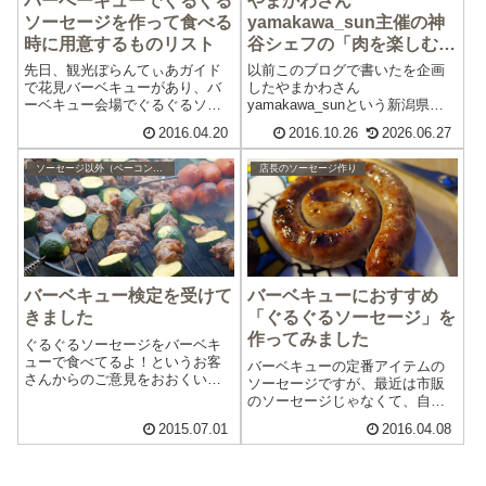
バーべーキューでぐるぐる
やまかわさん
ソーセージを作って食べる
yamakawa_sun主催の神
時に用意するものリスト
谷シェフの「肉を楽しむ」
おもてなしＢＢＱに参加し
先日、観光ぼらんてぃあガイド
以前このブログで書いたを企画
てきました
で花見バーベキューがあり、バ
したやまかわさん
ーベキュー会場でぐるぐるソー
yamakawa_sunという新潟県長
セージを作って食べました。準
岡市の団体が主催する神谷シェ
2016.04.20
2016.10.26
2026.06.27
備の時間がなくて、バタバタし
フのバーベキューに参加してき
たのですが、なんとかぐるぐる
ました。長岡市川口運動公園の
ソーセージ以外（ベーコンやハムなど）の作り方やレシピ
店長のソーセージ作り
ソーセージを作る事ができまし
中にある古民家でおこなわれま
た。その時に用意した道具と材
した。古民家内に、私たちが仕
料のリストになり...
込んだ生ハムがあ...
バーベキュー検定を受けて
バーベキューにおすすめ
きました
「ぐるぐるソーセージ」を
作ってみました
ぐるぐるソーセージをバーベキ
ューで食べてるよ！というお客
バーベキューの定番アイテムの
さんからのご意見をおおくいた
ソーセージですが、最近は市販
だくようになりました。それな
のソーセージじゃなくて、自分
ら、もっとバーベキューのこと
で作ったソーセージを焼くぜ！
2015.07.01
2016.04.08
を知って、アウトドアでソーセ
という人が増えています。当店
ージを美味しく食べる方法を知
のぐるぐるソーセージの作り方
るきっかけになったら・・と思
を見てバーベキューでやってみ
いバーベキューで...