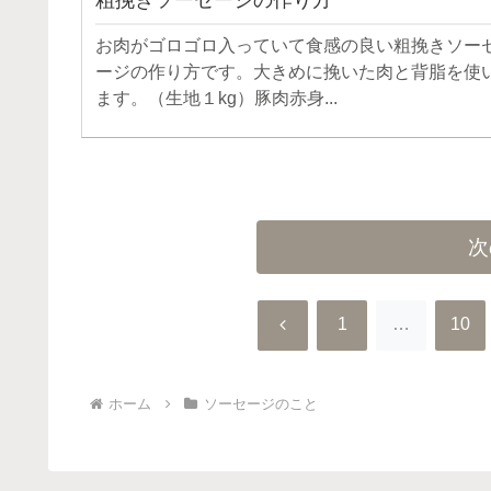
お肉がゴロゴロ入っていて食感の良い粗挽きソー
ージの作り方です。大きめに挽いた肉と背脂を使
ます。（生地１kg）豚肉赤身...
次
前
1
…
10
へ
ホーム
ソーセージのこと