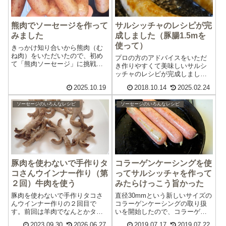
熊肉でソーセージを作って
サルシッチャのレシピが完
みました
成しました（豚腸1.5mを
使って）
きっかけ知り合いから熊肉（む
ね肉）をいただいたので、初め
プロの方のアドバイスをいただ
て「熊肉ソーセージ」に挑戦し
き作りやすくて美味しいサルシ
てみました。使ったのは冷凍さ
ッチャのレシピが完成しまし
れた熊肉600g。普段なかなか手
た。肉を練って腸詰めしたらす
2025.10.19
2018.10.14
2025.02.24
に入らない食材なので、ワクワ
ぐに焼いて食べられるので、屋
クしながらの実験です。下ごし
外でバーベキューをするときに
らえまずは冷凍肉を水につけて
ソーセージのいろんなレシピ
ソーセージのいろんなレシピ
サルシッチャソーセージをその
15分ほど解...
場で作って食べるのもおすすめ
です。ウインナーよ...
豚肉を使わないで手作りタ
コラーゲンケーシングを使
コさんウインナー作り（第
ってサルシッチャを作って
２回）牛肉を使う
みたらけっこう旨かった
豚肉を使わないで手作りタコさ
直径30mmという新しいサイズの
んウインナー作りの２回目で
コラーゲンケーシングの取り扱
す。前回は羊肉でなんとかタコ
いを開始したので、コラーゲン
さんウインナーを作ることがで
ケーシングのサルシッチャに挑
2023.09.30
2026.06.27
2019.07.17
2019.07.22