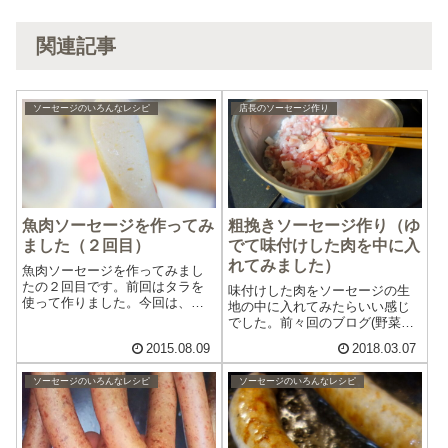
関連記事
ソーセージのいろんなレシピ
店長のソーセージ作り
魚肉ソーセージを作ってみ
粗挽きソーセージ作り（ゆ
ました（２回目）
でて味付けした肉を中に入
れてみました）
魚肉ソーセージを作ってみまし
たの２回目です。前回はタラを
味付けした肉をソーセージの生
使って作りました。今回は、市
地の中に入れてみたらいい感じ
販の魚肉ソーセージと同じよう
でした。前々回のブログ(野菜入
にデンプン（片栗粉）などを入
りソーセージを作ってみました
2015.08.09
2018.03.07
れて作ってみることにしまし
（２回目）)でミックスベジタブ
た。魚（パンガシウス） 300g
ルをあらかじめ味付けをしてソ
塩 10g砂糖 20gスパイス（マ
ソーセージのいろんなレシピ
ソーセージのいろんなレシピ
ーセージの生地と混ぜたら新し
イスター...
い味の発見がありました。そこ
で大きめに切...