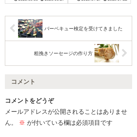
きました。今回は、牛肉を使っ
戦してみました。一度作ってみ
てウインナーを作り、それをタ
たかったのです。直径25mmのコ
コさんにしてみようと思いま
ラーゲンケーシングはありまし
す。宗教上の理由で豚肉を使わ
たが、それより太いものは市販
ないで作れないという...
品ではあ...
バーベキュー検定を受けてきました
粗挽きソーセージの作り方
コメント
コメントをどうぞ
メールアドレスが公開されることはありませ
ん。
※
が付いている欄は必須項目です